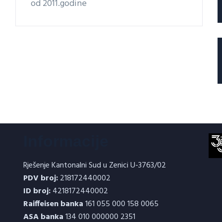
od 2011.godine
Informacije
Rješenje Kantonalni Sud u Zenici U-3763/02
PDV broj:
218172440002
ID broj:
4218172440002
Raiffeisen banka
161 055 000 158 0065
ASA banka
134 010 000000 2351