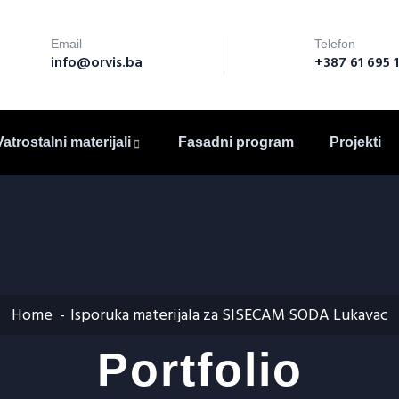
Email
Telefon
info@orvis.ba
+387 61 695 
Vatrostalni materijali
Fasadni program
Projekti
Home
Isporuka materijala za SISECAM SODA Lukavac
Portfolio