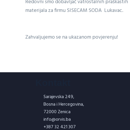
Redovni smo dobavljač vatrostalnih praškastih
materijala za firmu SISECAM SODA Lukavac.
Zahvaljujemo se na ukazanom povjerenju!
Kontakt
Sarajevska 249,
Bosna i Hercegovina,
72000 Zenica
info@orvis.ba
+387 32 421 307