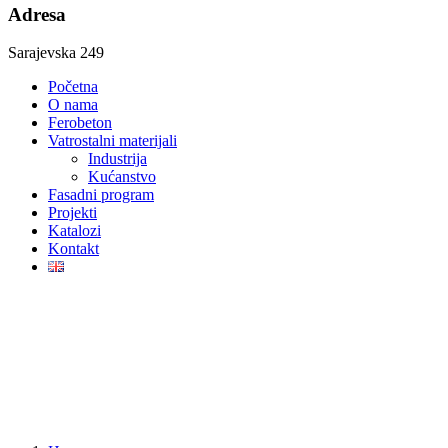
Adresa
Sarajevska 249
Početna
O nama
Ferobeton
Vatrostalni materijali
Industrija
Kućanstvo
Fasadni program
Projekti
Katalozi
Kontakt