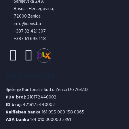
Sarajevska 249,
Bosna i Hercegovina,
72000 Zenica
info@orvis.ba
+387 32 421 307
+387 61 695 148
Informacije
Rješenje Kantonalni Sud u Zenici U-3763/02
PDV broj:
218172440002
ID broj:
4218172440002
Raiffeisen banka
161 055 000 158 0065
ASA banka
134 010 000000 2351