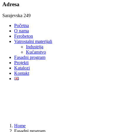
Adresa
Sarajevska 249
Početna
O nama
Ferobeton
Vatrostalni materijali
Industrija
Kućanstvo
Fasadni program
Projekti
Katalozi
Kontakt
Home
Fasadni program