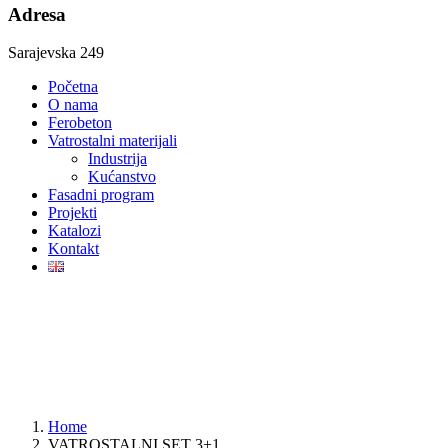
Adresa
Sarajevska 249
Početna
O nama
Ferobeton
Vatrostalni materijali
Industrija
Kućanstvo
Fasadni program
Projekti
Katalozi
Kontakt
Home
VATROSTALNI SET 3+1