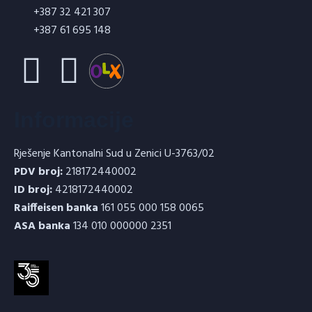
+387 32 421 307
+387 61 695 148
VATROMAL – Vatrostalni malter 5kg
Informacije
Rješenje Kantonalni Sud u Zenici U-3763/02
PDV broj:
218172440002
ID broj:
4218172440002
Raiffeisen banka
161 055 000 158 0065
ASA banka
134 010 000000 2351
ORMAL VB – Vatrostalno brašno 2 kg