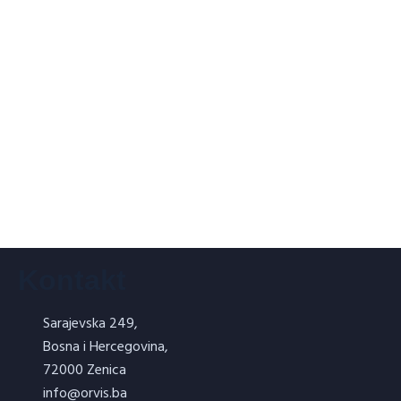
ORVISIL – Vodeno staklo 0,5 L
ORVISIL – Vodeno staklo 5l
Kontakt
Sarajevska 249,
Bosna i Hercegovina,
VATROSTALNI SET 3+1
72000 Zenica
info@orvis.ba