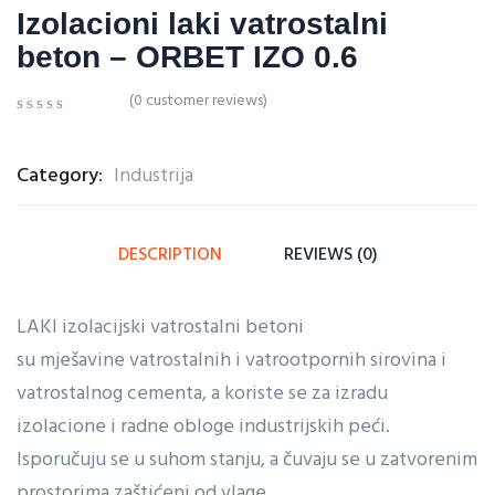
Izolacioni laki vatrostalni
beton – ORBET IZO 0.6
(
0
customer reviews)
0
5
0
out
of
Category:
Industrija
based
on
customer
ratings
DESCRIPTION
REVIEWS (0)
LAKI izolacijski vatrostalni betoni
su mješavine vatrostalnih i vatrootpornih sirovina i
vatrostalnog cementa, a koriste se za izradu
izolacione i radne obloge industrijskih peći.
Isporučuju se u suhom stanju, a čuvaju se u zatvorenim
prostorima zaštićeni od vlage.