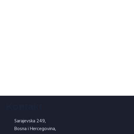
Lagani vatrostalni malter-VATROMAL
DIM
Vatrostalni beton za torkretiranje-
TERMOTORKRET T10
Kontakt
Sarajevska 249,
Bosna i Hercegovina,