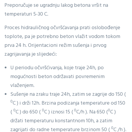
Preporučuje se ugradnju lakog betona vršit na
temperaturi 5-30 C.
Proces hidrauličnog očvršćavanja prati oslobođenje
toplote, pa je potrebno beton vlažit vodom tokom
prva 24 h. Orijentacioni režim sušenja i prvog
zagrijavanja je slijedeći:
U periodu očvršćivanja, koje traje 24h, po
mogućnosti beton održavati povremenim
vlaženjem.
Sušenje na zraku traje 24h, zatim se zagrije do 150 (
0
C ) i drži 12h. Brzina podizanja temperature od 150
0
0
0
0
(
C ) do 650 (
C ) iznosi 15 (
C/h ). Na 650 (
C )
držati temperaturu konstantnom 10h, a zatim
0
zagrijati do radne temperature brzinom 50 (
C /h ).