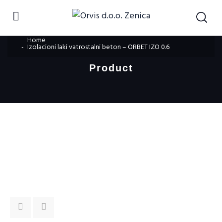
Home
Izolacioni laki vatrostalni beton – ORBET IZO 0.6
Product