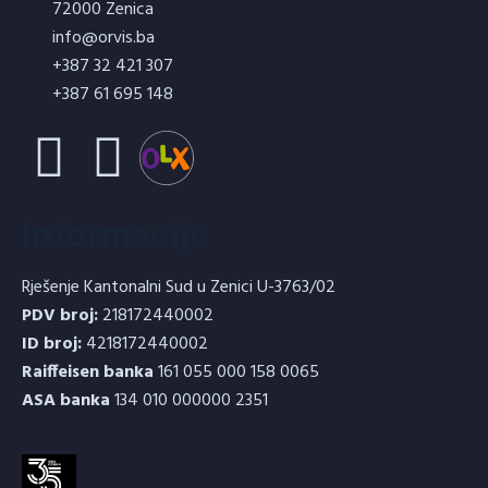
72000 Zenica
info@orvis.ba
+387 32 421 307
Visoko aluminatni malter-VATROMAL
+387 61 695 148
VA
Informacije
Rješenje Kantonalni Sud u Zenici U-3763/02
PDV broj:
218172440002
Vatrostalni beton (termobeton) ORBET-
ID broj:
4218172440002
10
Raiffeisen banka
161 055 000 158 0065
ASA banka
134 010 000000 2351