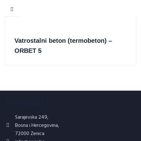
Vatrostalni beton (termobeton) –
ORBET 5
Kontakt
Sarajevska 249,
Bosna i Hercegovina,
72000 Zenica