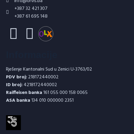
info@orvis.ba
+387 32 421 307
+387 61 695 148
Informacije
Rješenje Kantonalni Sud u Zenici U-3763/02
PDV broj:
218172440002
ID broj:
4218172440002
Raiffeisen banka
161 055 000 158 0065
ASA banka
134 010 000000 2351