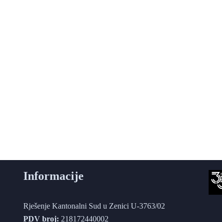
) ORBET-10 NC
.2
Informacije
Rješenje Kantonalni Sud u Zenici U-3763/02
PDV broj:
218172440002