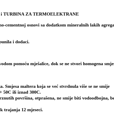
 i TURBINA ZA TERMOELEKTRANE
čno-cementnoj osnovi sa dodatkom mineralnih lakih agrega
punila i dodaci.
odom pomoću mješalice, dok se ne stvori homogena smje
a. Smjesa maltera koja se već stvrdnula više se ne smije
+ 50C ili iznad 300C.
rznutih površina, otprašena, ne smije biti vodoodbojna, b
k trajanja 12 mjeseci.