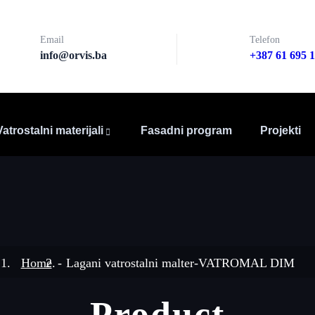
Email
Telefon
info@orvis.ba
+387 61 695 
Vatrostalni materijali
Fasadni program
Projekti
Home
Lagani vatrostalni malter-VATROMAL DIM
Product