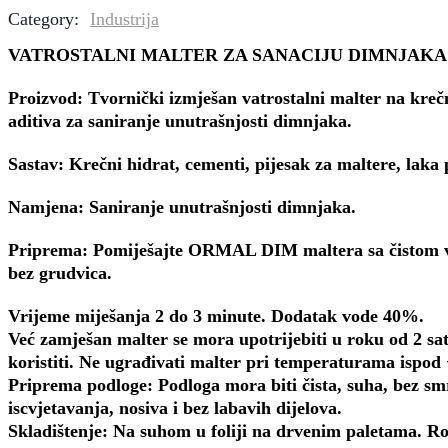
of
Category:
Industrija
based
on
VATROSTALNI MALTER ZA SANACIJU DIMNJAKA
customer
ratings
Proizvod: Tvornički izmješan vatrostalni malter na kre
aditiva za saniranje unutrašnjosti dimnjaka.
Sastav: Krečni hidrat, cementi, pijesak za maltere, laka 
Namjena: Saniranje unutrašnjosti dimnjaka.
Priprema: Pomiješajte ORMAL DIM maltera sa čistom v
bez grudvica.
Vrijeme miješanja 2 do 3 minute. Dodatak vode 40%.
Već zamješan malter se mora upotrijebiti u roku od 2 sat
koristiti. Ne ugrađivati malter pri temperaturama ispod 
Priprema podloge: Podloga mora biti čista, suha, bez sm
iscvjetavanja, nosiva i bez labavih dijelova.
Skladištenje: Na suhom u foliji na drvenim paletama. Ro