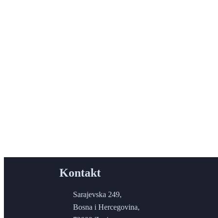
Nisko cementni vatrostalni beton (termobeton
Izolacioni laki vatrostalni beton – ORBET IZO 1
Kontakt
Sarajevska 249,
Bosna i Hercegovina,