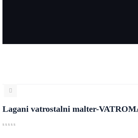
Lagani vatrostalni malter-VATRO
0
5
0
out