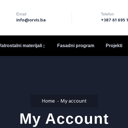
Email
Telefon
info@orvis.ba
+387 61 695 
Vatrostalni materijali
Fasadni program
Projekti
Home
My account
My Account