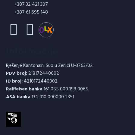
+387 32 421 307
+387 61 695 148
Informacije
Rješenje Kantonalni Sud u Zenici U-3763/02
PDV broj:
218172440002
ID broj:
4218172440002
Raiffeisen banka
161 055 000 158 0065
ASA banka
134 010 000000 2351